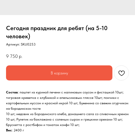
Сегодня праздник для ребят (на 5-10
человек)
Артикул:
SKU0253
9 750
р.
В корзину
Состав
: паштет из куриной печени с малиновым соусом и фисташкой 10шт;
тигровая креветка с клубникой и апельсиновым гляссе 10шт; пончики с
картофельным муссом и красной икрой 10 шт; Буженина со свежим огурчиком
на бородинском тосте
10 шт; медовик из Бородинского хлеба, домашнего сала со сливочным хреном
10 шт; Рулетик из баклажана с соленым сыром и грецкими орехами 10 шт;
брускетта с ростбифом и томатом конфи 10 шт;
Вес
: 2400 г