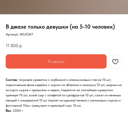
В джазе только девушки (на 5-10 человек)
Артикул:
SKU0247
11 800
р.
В корзину
Состав
: тигровая креветка с клубникой и апельсиновым гляссе 10 шт;
подкопченное филе индейки с соусом из облепихи и ананаса 10 шт; шарики из
ассорти сыров с орешками и медом, подаются на тончайшем кунжутном
крекере 10 шт; козий сыр с конфетой из сухофруктов 10 шт; салат из печеных
овощей с моцареллой 10 шт паштет из куриной печени с малиновым соусом и
фисташкой 10шт, тунец,чука и ореховый соус 10 шт.
Вес
: 2000 г