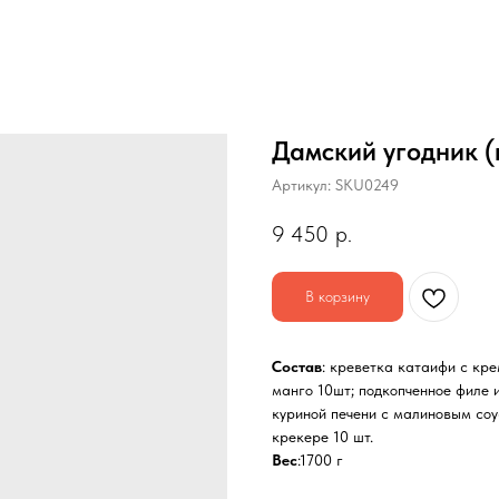
Дамский угодник (
Артикул:
SKU0249
9 450
р.
В корзину
Состав
: креветка катаифи с кре
манго 10шт; подкопченное филе и
куриной печени с малиновым соу
крекере 10 шт.
Вес
:1700 г