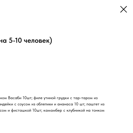
на 5-10 человек)
мом Васаби 10шт; филе утиной грудки с тар-таром из
ндейки с соусом из облепихи и ананаса 10 шт; паштет из
сом и фисташкой 10шт; камамбер с клубникой на тонком