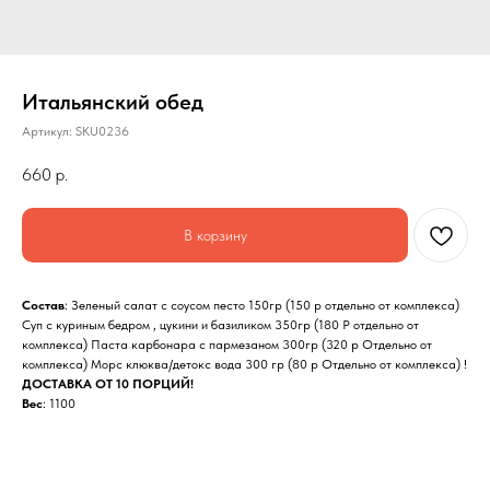
Итальянский обед
Артикул:
SKU0236
660
р.
В корзину
Состав
: Зеленый салат с соусом песто 150гр (150 р отдельно от комплекса)
Суп с куриным бедром , цукини и базиликом 350гр (180 Р отдельно от
комплекса) Паста карбонара с пармезаном 300гр (320 р Отдельно от
комплекса) Морс клюква/детокс вода 300 гр (80 р Отдельно от комплекса) !
ДОСТАВКА ОТ 10 ПОРЦИЙ!
Вес
: 1100