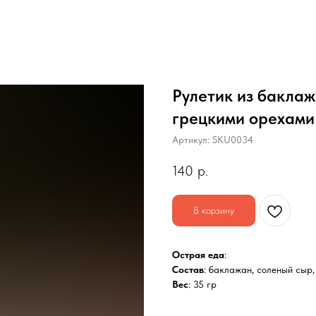
Рулетик из баклаж
грецкими орехами
Артикул:
SKU0034
140
р.
В корзину
Острая еда
:
Состав
: баклажан, соленый сыр,
Вес
: 35 гр