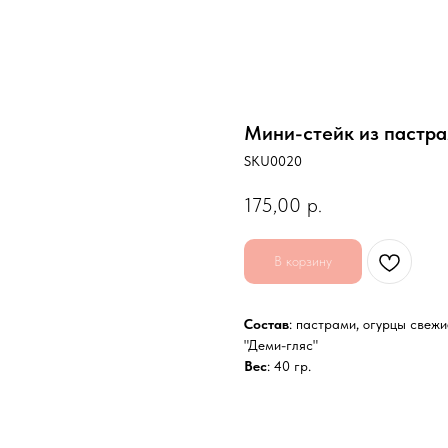
Мини-стейк из пастра
SKU0020
175,00
р.
В корзину
Состав
: пастрами, огурцы свежи
"Деми-гляс"
Вес
: 40 гр.