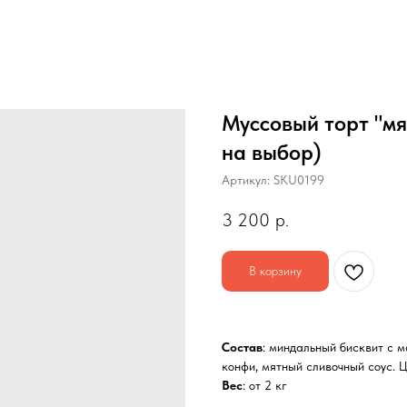
Муссовый торт "мя
на выбор)
Артикул:
SKU0199
3 200
р.
В корзину
Состав
: миндальный бисквит с 
конфи, мятный сливочный соус. Ц
Вес
: от 2 кг