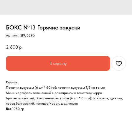
БОКС №13 Горячие закуски
Артикул:
SKU0296
2 800
р.
В корзину
Состав
:
Початки кукурузы (6 шт * 60 гр): початки кукурузы 1/3 на гриле
Мини-картофель запеченный с розмарином и томатами черри
Брошет из овощей, обжаренных на гриле (6 шт * 65 гр): баклажан, цуккини,
перец болгарский, помидор Черри, шампиньон
Вес
:1080 гр