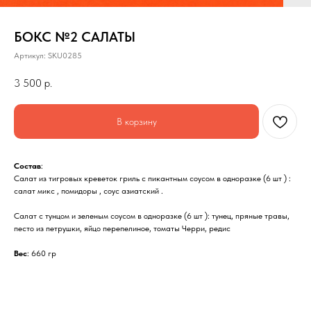
БОКС №2 САЛАТЫ
Артикул:
SKU0285
3 500
р.
В корзину
Состав
:
Салат из тигровых креветок гриль с пикантным соусом в одноразке (6 шт ) :
салат микс , помидоры , соус азиатский .
Салат с тунцом и зеленым соусом в одноразке (6 шт ): тунец, пряные травы,
песто из петрушки, яйцо перепелиное, томаты Черри, редис
Вес
: 660 гр