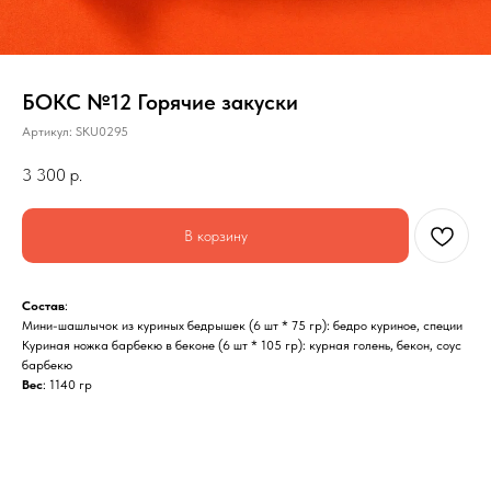
БОКС №12 Горячие закуски
Артикул:
SKU0295
3 300
р.
В корзину
Состав
:
Мини-шашлычок из куриных бедрышек (6 шт * 75 гр): бедро куриное, специи
Куриная ножка барбекю в беконе (6 шт * 105 гр): курная голень, бекон, соус
барбекю
Вес
: 1140 гр