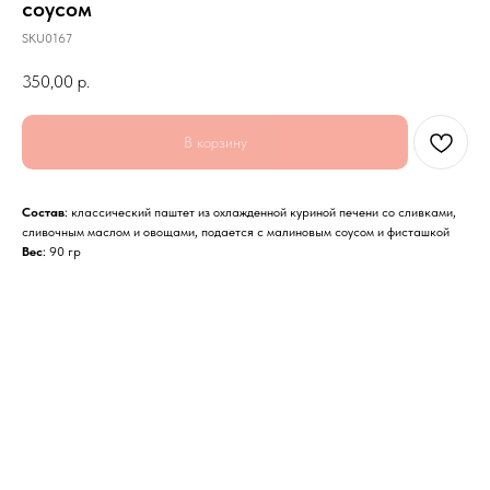
соусом
SKU0167
350,00
р.
В корзину
Состав
: классический паштет из охлажденной куриной печени со сливками,
сливочным маслом и овощами, подается с малиновым соусом и фисташкой
Вес
: 90 гр